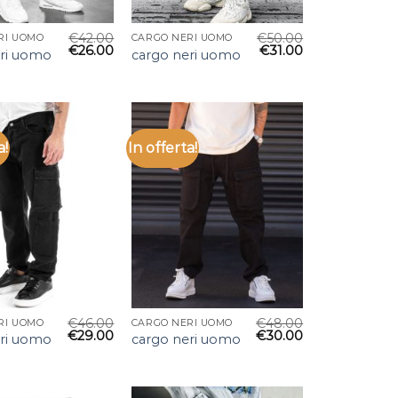
€
42.00
€
50.00
RI UOMO
CARGO NERI UOMO
€
26.00
€
31.00
eri uomo
cargo neri uomo
a!
In offerta!
€
46.00
€
48.00
RI UOMO
CARGO NERI UOMO
€
29.00
€
30.00
eri uomo
cargo neri uomo