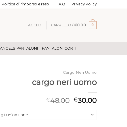
Politica di rimborso e reso
F.A.Q
Privacy Policy
0
ACCEDI
CARRELLO /
€
0.00
 ANGELS PANTALONI
PANTALONI CORTI
Cargo Neri Uomo
cargo neri uomo
48.00
30.00
€
€