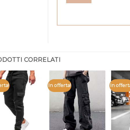
DOTTI CORRELATI
erta!
In offerta!
In offert