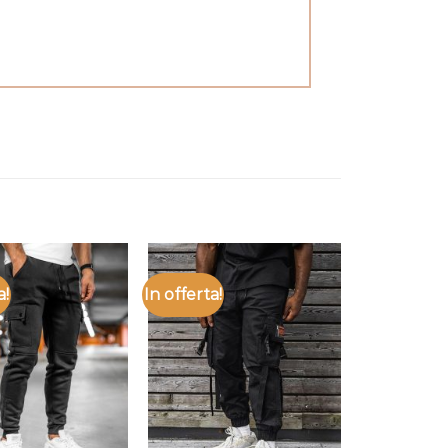
a!
In offerta!