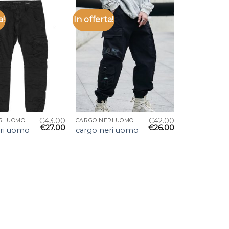
a!
In offerta!
€
43.00
€
42.00
RI UOMO
CARGO NERI UOMO
€
27.00
€
26.00
eri uomo
cargo neri uomo