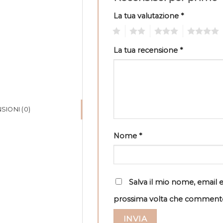
La tua valutazione
*
1
2
3
4
La tua recensione
*
SIONI (0)
Nome
*
Salva il mio nome, email 
prossima volta che comment