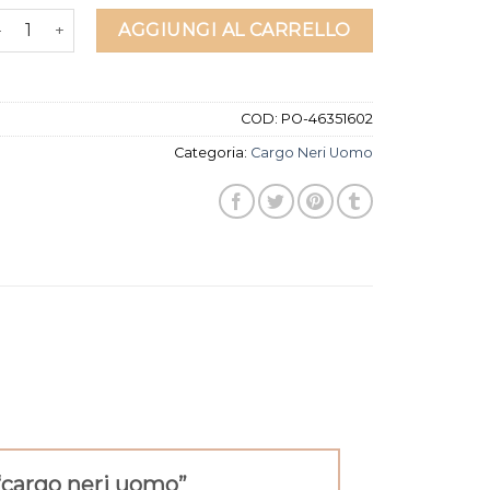
argo neri uomo quantità
AGGIUNGI AL CARRELLO
COD:
PO-46351602
Categoria:
Cargo Neri Uomo
“cargo neri uomo”