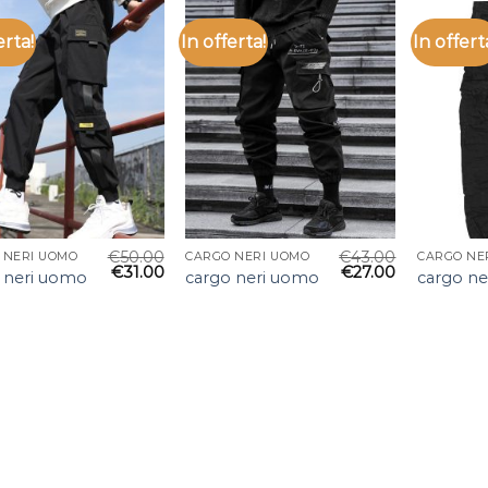
erta!
In offerta!
In offert
€
50.00
€
43.00
 NERI UOMO
CARGO NERI UOMO
CARGO NE
€
31.00
€
27.00
 neri uomo
cargo neri uomo
cargo n