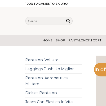
Salta
100% PAGAMENTO SICURO
ai
contenuti
Cerca:
HOME
SHOP
PANTALONCINI CORTI
Pantaloni Velluto
In of
Leggings Push Up Migliori
Pantaloni Aeronautica
Militare
Dickies Pantaloni
Jeans Con Elastico In Vita