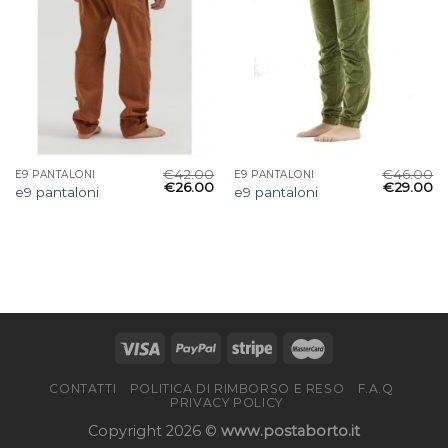
€
42.00
€
46.00
E9 PANTALONI
E9 PANTALONI
€
26.00
€
29.00
e9 pantaloni
e9 pantaloni
CONTATTI
POLITICA DI RIMBORSO E RESO
F.A.Q
PRIVACY POLICY
Copyright 2026 ©
www.postaborto.it