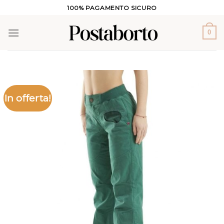
Salta
100% PAGAMENTO SICURO
ai
contenuti
0
In offerta!