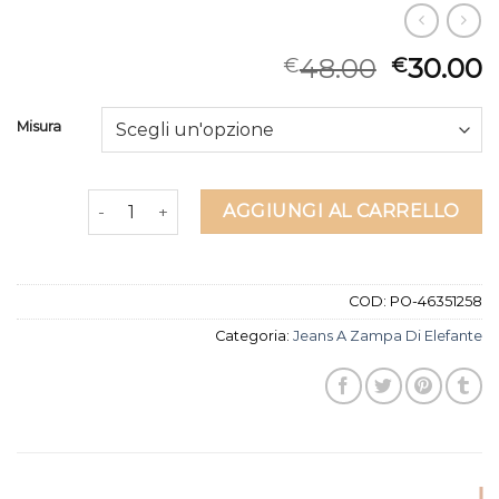
48.00
30.00
€
€
Misura
jeans a zampa di elefante quantità
AGGIUNGI AL CARRELLO
COD:
PO-46351258
Categoria:
Jeans A Zampa Di Elefante