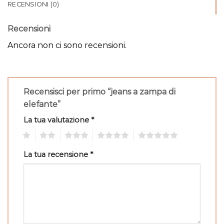
RECENSIONI (0)
Recensioni
Ancora non ci sono recensioni.
Recensisci per primo “jeans a zampa di
elefante”
La tua valutazione
*
1
2
3
4
5
La tua recensione
*