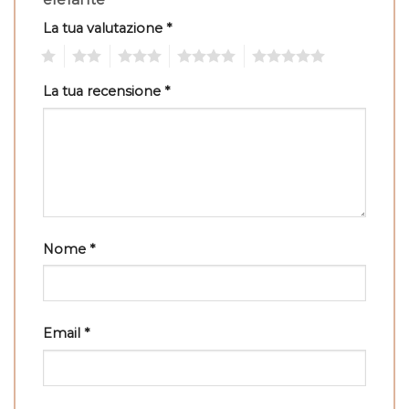
La tua valutazione
*
1
2
3
4
5
La tua recensione
*
Nome
*
Email
*