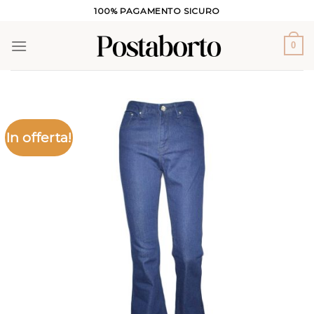
Salta
100% PAGAMENTO SICURO
ai
contenuti
0
In offerta!