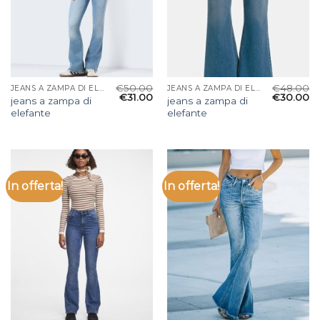
€
50.00
€
48.00
JEANS A ZAMPA DI ELEFANTE
JEANS A ZAMPA DI ELEFANTE
€
31.00
€
30.00
jeans a zampa di
jeans a zampa di
elefante
elefante
In offerta!
In offerta!