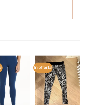
a!
In offerta!