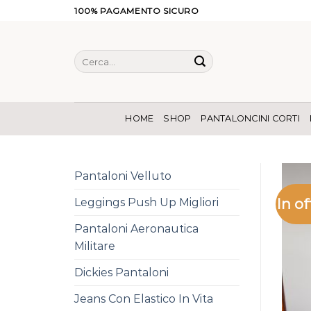
Salta
100% PAGAMENTO SICURO
ai
contenuti
Cerca:
HOME
SHOP
PANTALONCINI CORTI
Pantaloni Velluto
In of
Leggings Push Up Migliori
Pantaloni Aeronautica
Militare
Dickies Pantaloni
Jeans Con Elastico In Vita