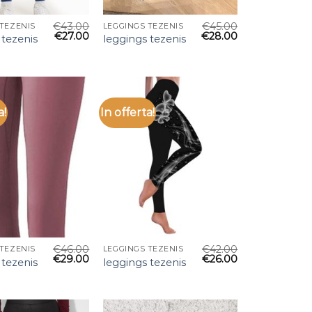
€
43.00
€
45.00
 TEZENIS
LEGGINGS TEZENIS
€
27.00
€
28.00
 tezenis
leggings tezenis
a!
In offerta!
€
46.00
€
42.00
 TEZENIS
LEGGINGS TEZENIS
€
29.00
€
26.00
 tezenis
leggings tezenis