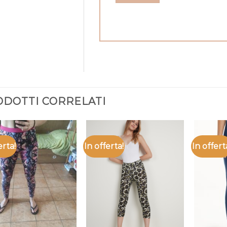
DOTTI CORRELATI
erta!
In offerta!
In offert