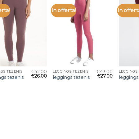
erta!
In offerta!
In offert
€
42.00
€
43.00
NGS TEZENIS
LEGGINGS TEZENIS
LEGGINGS
€
26.00
€
27.00
ngs tezenis
leggings tezenis
leggings