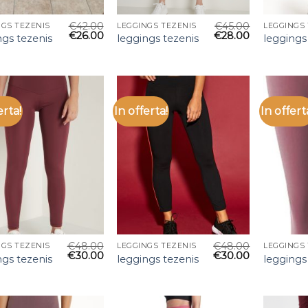
€
42.00
€
45.00
NGS TEZENIS
LEGGINGS TEZENIS
LEGGINGS
€
26.00
€
28.00
ngs tezenis
leggings tezenis
leggings
erta!
In offerta!
In offert
€
48.00
€
48.00
NGS TEZENIS
LEGGINGS TEZENIS
LEGGINGS
€
30.00
€
30.00
ngs tezenis
leggings tezenis
leggings