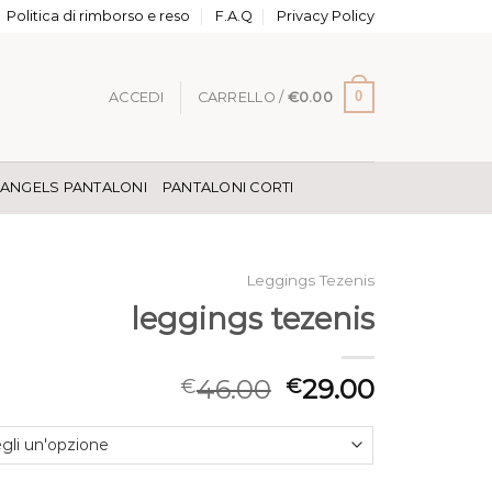
Politica di rimborso e reso
F.A.Q
Privacy Policy
0
ACCEDI
CARRELLO /
€
0.00
 ANGELS PANTALONI
PANTALONI CORTI
Leggings Tezenis
leggings tezenis
46.00
29.00
€
€