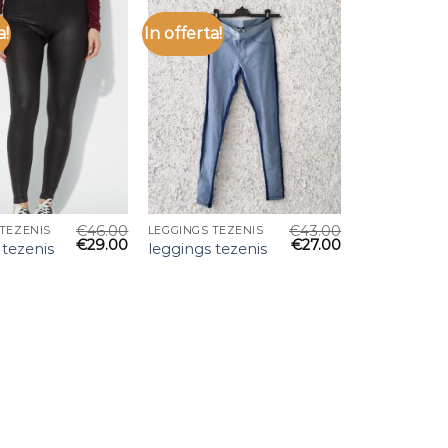
a!
In offerta!
€
46.00
€
43.00
 TEZENIS
LEGGINGS TEZENIS
€
29.00
€
27.00
 tezenis
leggings tezenis