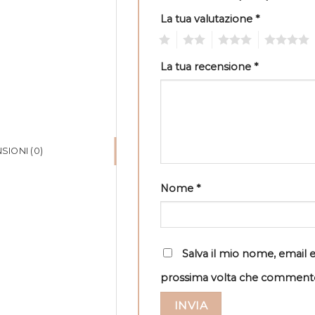
La tua valutazione
*
1
2
3
4
La tua recensione
*
SIONI (0)
Nome
*
Salva il mio nome, email 
prossima volta che comment