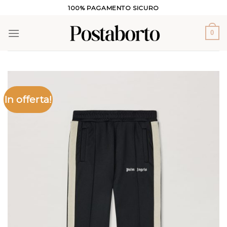
Salta
100% PAGAMENTO SICURO
ai
contenuti
0
In offerta!