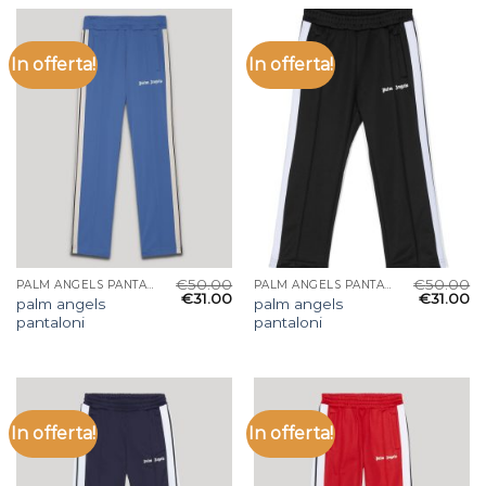
In offerta!
In offerta!
€
50.00
€
50.00
PALM ANGELS PANTALONI
PALM ANGELS PANTALONI
€
31.00
€
31.00
palm angels
palm angels
pantaloni
pantaloni
In offerta!
In offerta!