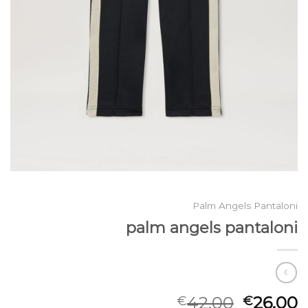
Palm Angels Pantaloni
palm angels pantaloni
42.00
26.00
€
€