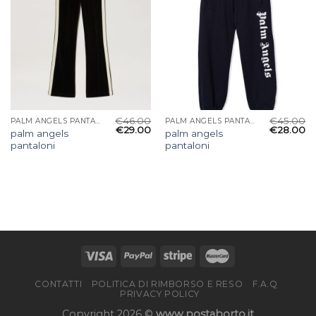
€
46.00
€
45.00
PALM ANGELS PANTALONI
PALM ANGELS PANTALONI
€
29.00
€
28.00
palm angels
palm angels
pantaloni
pantaloni
CONTATTI
POLITICA DI RIMBORSO E RESO
F.A.Q
PRIVACY POLICY
Copyright 2026 ©
www.postaborto.it