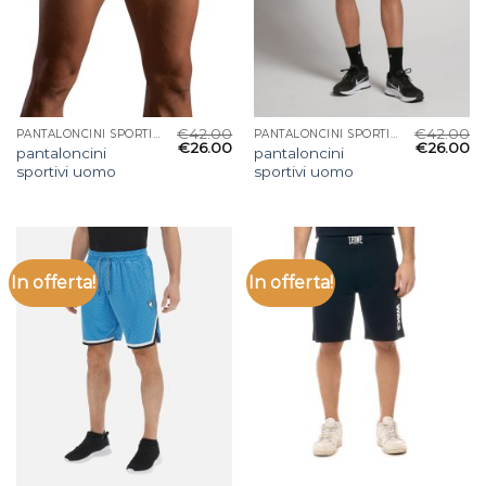
€
42.00
€
42.00
PANTALONCINI SPORTIVI UOMO
PANTALONCINI SPORTIVI UOMO
€
26.00
€
26.00
pantaloncini
pantaloncini
sportivi uomo
sportivi uomo
In offerta!
In offerta!