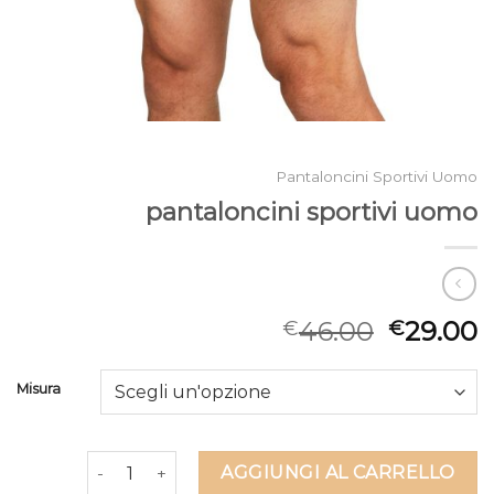
Pantaloncini Sportivi Uomo
pantaloncini sportivi uomo
46.00
29.00
€
€
Misura
pantaloncini sportivi uomo quantità
AGGIUNGI AL CARRELLO