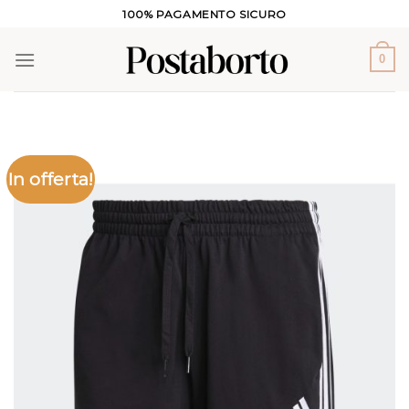
Salta
100% PAGAMENTO SICURO
ai
contenuti
0
In offerta!