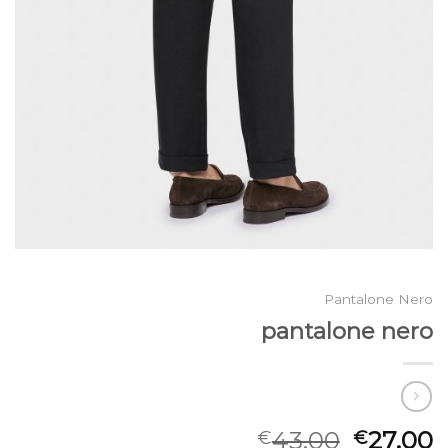
Pantalone Nero
pantalone nero
43.00
27.00
€
€