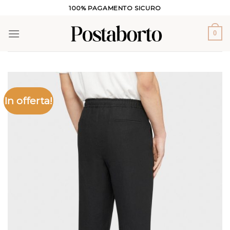
Salta
100% PAGAMENTO SICURO
ai
contenuti
0
In offerta!