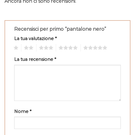
Ancora non ci sono recensioni.
Recensisci per primo “pantalone nero”
La tua valutazione
*
1
2
3
4
5
La tua recensione
*
Nome
*