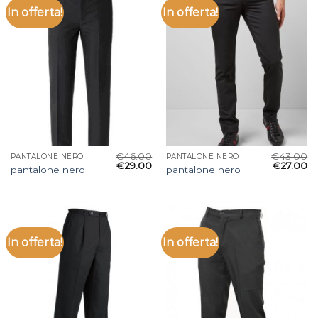
In offerta!
In offerta!
€
46.00
€
43.00
PANTALONE NERO
PANTALONE NERO
€
29.00
€
27.00
pantalone nero
pantalone nero
In offerta!
In offerta!