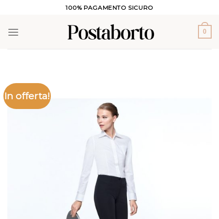
Salta
100% PAGAMENTO SICURO
ai
contenuti
0
In offerta!