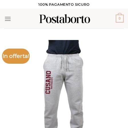
Salta
100% PAGAMENTO SICURO
ai
contenuti
0
In offerta!