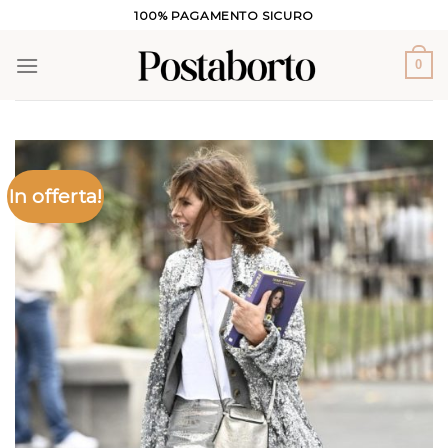
Salta
100% PAGAMENTO SICURO
ai
contenuti
0
In offerta!