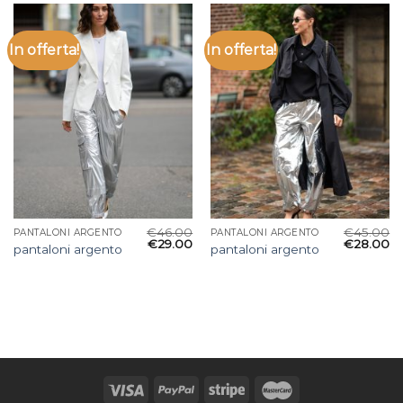
In offerta!
In offerta!
€
46.00
€
45.00
PANTALONI ARGENTO
PANTALONI ARGENTO
€
29.00
€
28.00
pantaloni argento
pantaloni argento