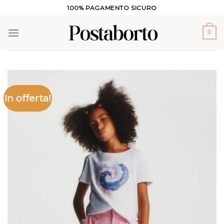
Salta
100% PAGAMENTO SICURO
ai
contenuti
0
In offerta!