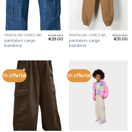
€
46.00
€
50.00
PANTALONI CARGO BAMBINA
PANTALONI CARGO BAMBINA
€
29.00
€
31.00
pantaloni cargo
pantaloni cargo
bambina
bambina
In offerta!
In offerta!