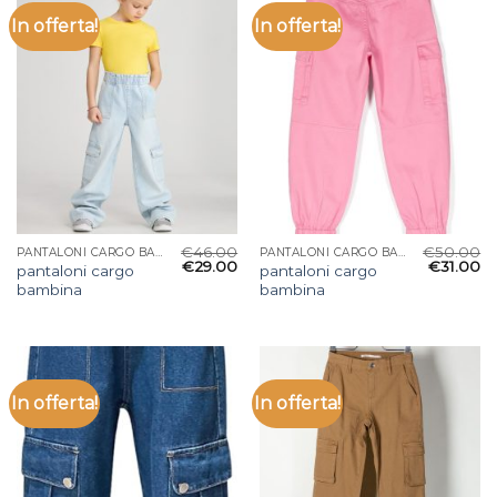
In offerta!
In offerta!
€
46.00
€
50.00
PANTALONI CARGO BAMBINA
PANTALONI CARGO BAMBINA
€
29.00
€
31.00
pantaloni cargo
pantaloni cargo
bambina
bambina
In offerta!
In offerta!