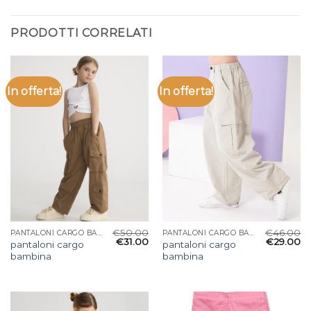
PRODOTTI CORRELATI
In offerta!
In offerta!
€
50.00
€
46.00
PANTALONI CARGO BAMBINA
PANTALONI CARGO BAMBINA
€
31.00
€
29.00
pantaloni cargo
pantaloni cargo
bambina
bambina