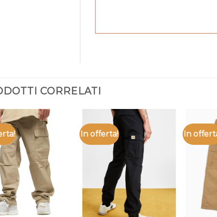
DOTTI CORRELATI
erta!
In offerta!
In offert