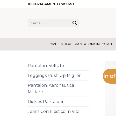
Salta
100% PAGAMENTO SICURO
ai
contenuti
Cerca:
HOME
SHOP
PANTALONCINI CORTI
Pantaloni Velluto
In of
Leggings Push Up Migliori
Pantaloni Aeronautica
Militare
Dickies Pantaloni
Jeans Con Elastico In Vita