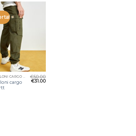
erta!
€
50.00
PANTALONI CARGO CARHARTT
€
31.00
loni cargo
rtt