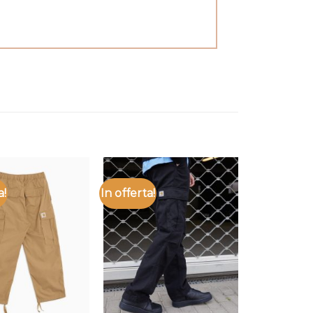
a!
In offerta!