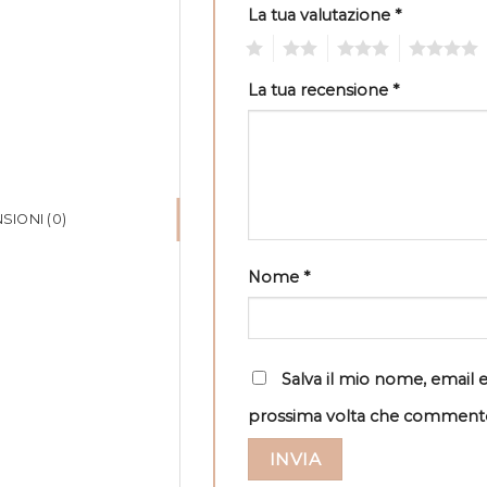
La tua valutazione
*
1
2
3
4
La tua recensione
*
SIONI (0)
Nome
*
Salva il mio nome, email 
prossima volta che comment