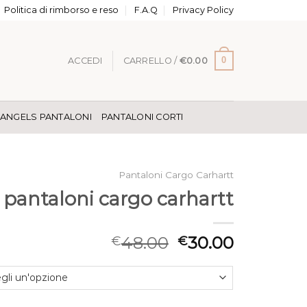
Politica di rimborso e reso
F.A.Q
Privacy Policy
0
ACCEDI
CARRELLO /
€
0.00
 ANGELS PANTALONI
PANTALONI CORTI
Pantaloni Cargo Carhartt
pantaloni cargo carhartt
48.00
30.00
€
€