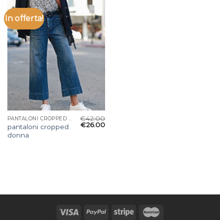
In offerta!
€
42.00
PANTALONI CROPPED DONNA
€
26.00
pantaloni cropped
donna