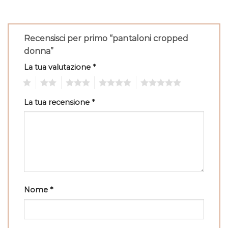
Recensisci per primo “pantaloni cropped
donna”
La tua valutazione
*
1
2
3
4
5
La tua recensione
*
Nome
*