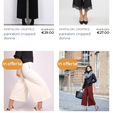
€
46.00
€
43.00
PANTALONI CROPPED DONNA
PANTALONI CROPPED DONNA
€
29.00
€
27.00
pantaloni cropped
pantaloni cropped
donna
donna
In offerta!
In offerta!