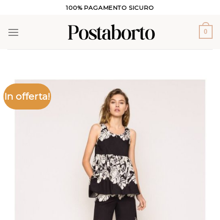
Salta
100% PAGAMENTO SICURO
ai
contenuti
0
In offerta!