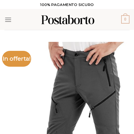
Salta
100% PAGAMENTO SICURO
ai
contenuti
0
In offerta!