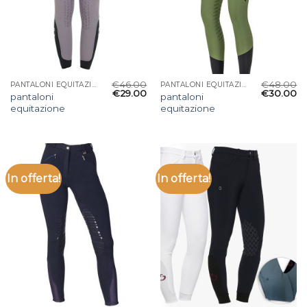
€
46.00
€
48.00
PANTALONI EQUITAZIONE
PANTALONI EQUITAZIONE
€
29.00
€
30.00
pantaloni
pantaloni
equitazione
equitazione
In offerta!
In offerta!