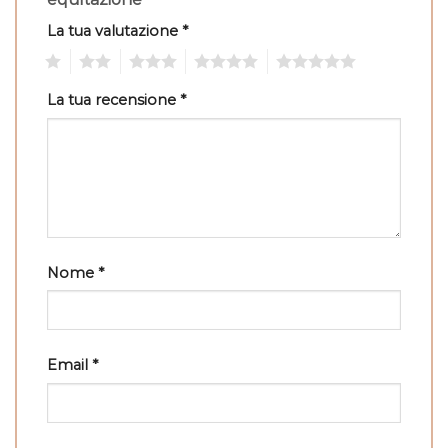
La tua valutazione
*
1
2
3
4
5
La tua recensione
*
Nome
*
Email
*