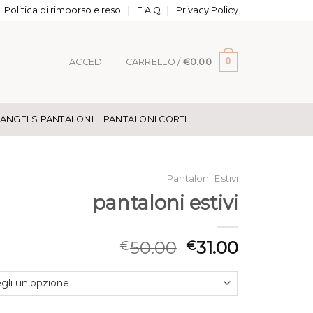
Politica di rimborso e reso
F.A.Q
Privacy Policy
0
ACCEDI
CARRELLO /
€
0.00
 ANGELS PANTALONI
PANTALONI CORTI
Pantaloni Estivi
pantaloni estivi
50.00
31.00
€
€