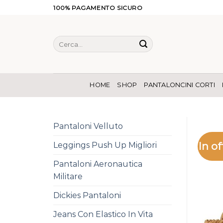
Salta
100% PAGAMENTO SICURO
ai
contenuti
Cerca:
HOME
SHOP
PANTALONCINI CORTI
Pantaloni Velluto
In of
Leggings Push Up Migliori
Pantaloni Aeronautica
Militare
Dickies Pantaloni
Jeans Con Elastico In Vita