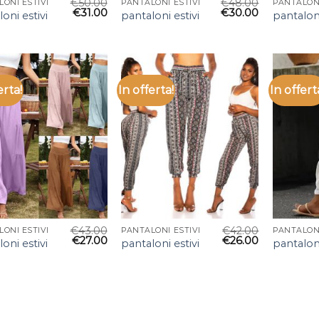
€
50.00
€
48.00
ONI ESTIVI
PANTALONI ESTIVI
PANTALONI
€
31.00
€
30.00
oni estivi
pantaloni estivi
pantaloni
erta!
In offerta!
In offert
€
43.00
€
42.00
ONI ESTIVI
PANTALONI ESTIVI
PANTALONI
€
27.00
€
26.00
oni estivi
pantaloni estivi
pantaloni