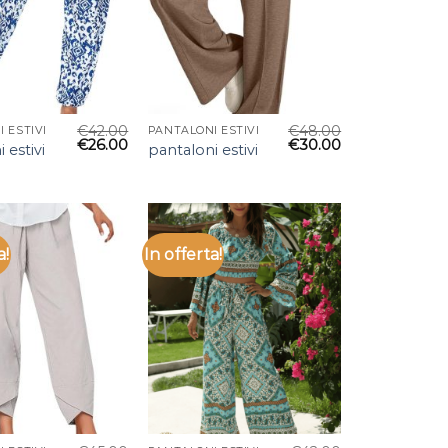
€
42.00
€
48.00
 ESTIVI
PANTALONI ESTIVI
€
26.00
€
30.00
 estivi
pantaloni estivi
a!
In offerta!