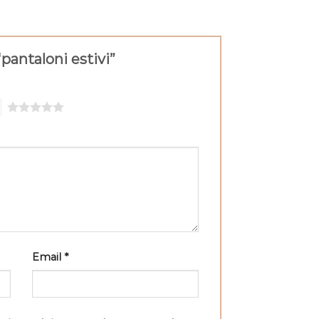
pantaloni estivi”
5
Email
*