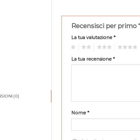
Recensisci per primo “
La tua valutazione
*
1
2
3
4
La tua recensione
*
SIONI (0)
Nome
*