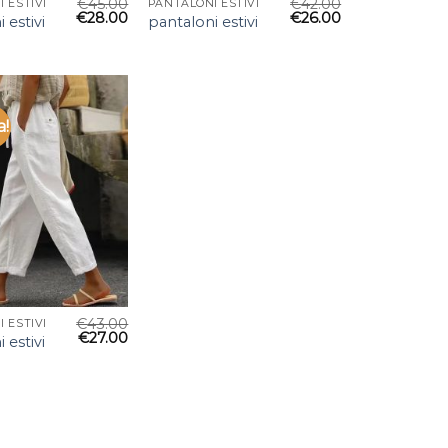
€
45.00
€
42.00
 ESTIVI
PANTALONI ESTIVI
€
28.00
€
26.00
 estivi
pantaloni estivi
a!
€
43.00
 ESTIVI
€
27.00
 estivi