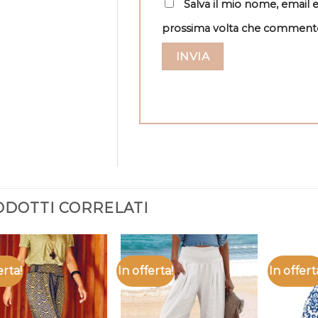
Salva il mio nome, email 
prossima volta che comment
DOTTI CORRELATI
erta!
In offerta!
In offert