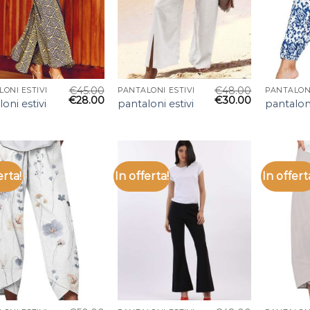
€
45.00
€
48.00
ONI ESTIVI
PANTALONI ESTIVI
PANTALONI
€
28.00
€
30.00
oni estivi
pantaloni estivi
pantaloni
erta!
In offerta!
In offert