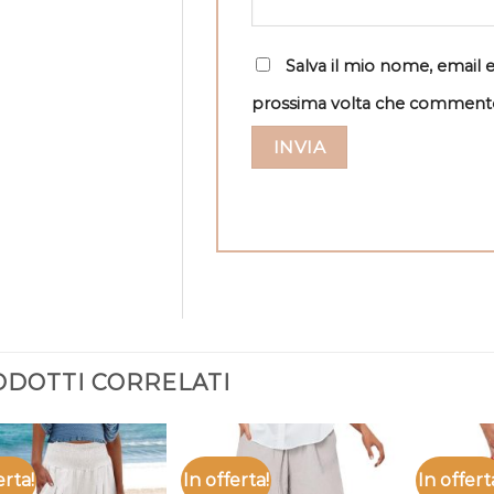
Salva il mio nome, email 
prossima volta che comment
DOTTI CORRELATI
erta!
In offerta!
In offert