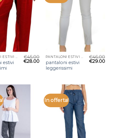
€
45.00
€
46.00
PANTALONI ESTIVI LEGGERISSIMI
PANTALONI ESTIVI LEGGERISSIMI
€
28.00
€
29.00
 estivi
pantaloni estivi
simi
leggerissimi
a!
In offerta!