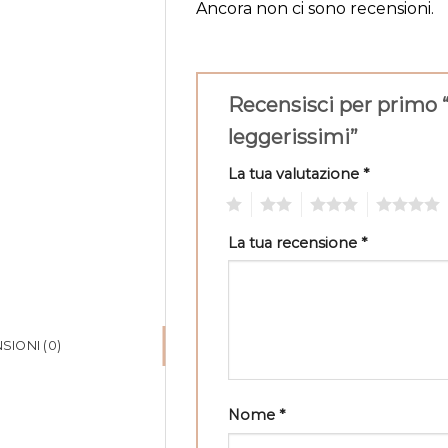
Ancora non ci sono recensioni.
Recensisci per primo “
leggerissimi”
La tua valutazione
*
1
2
3
4
La tua recensione
*
SIONI (0)
Nome
*