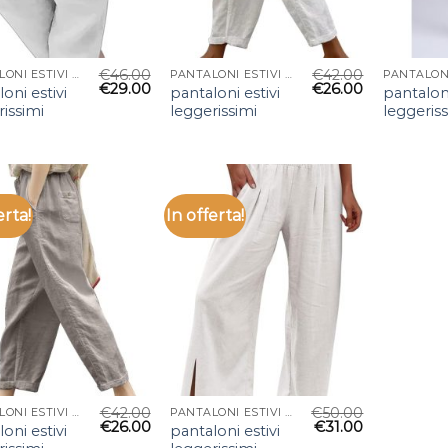
€
46.00
€
42.00
PANTALONI ESTIVI LEGGERISSIMI
PANTALONI ESTIVI LEGGERISSIMI
€
29.00
€
26.00
oni estivi
pantaloni estivi
pantaloni
rissimi
leggerissimi
leggeris
erta!
In offerta!
€
42.00
€
50.00
PANTALONI ESTIVI LEGGERISSIMI
PANTALONI ESTIVI LEGGERISSIMI
€
26.00
€
31.00
oni estivi
pantaloni estivi