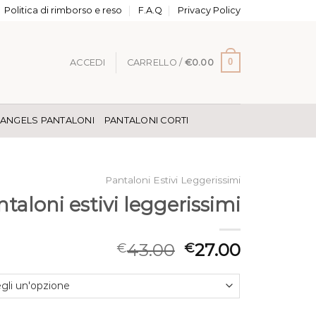
Politica di rimborso e reso
F.A.Q
Privacy Policy
0
ACCEDI
CARRELLO /
€
0.00
 ANGELS PANTALONI
PANTALONI CORTI
Pantaloni Estivi Leggerissimi
taloni estivi leggerissimi
43.00
27.00
€
€