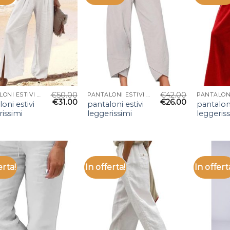
€
50.00
€
42.00
PANTALONI ESTIVI LEGGERISSIMI
PANTALONI ESTIVI LEGGERISSIMI
€
31.00
€
26.00
oni estivi
pantaloni estivi
pantaloni
rissimi
leggerissimi
leggeris
erta!
In offerta!
In offert