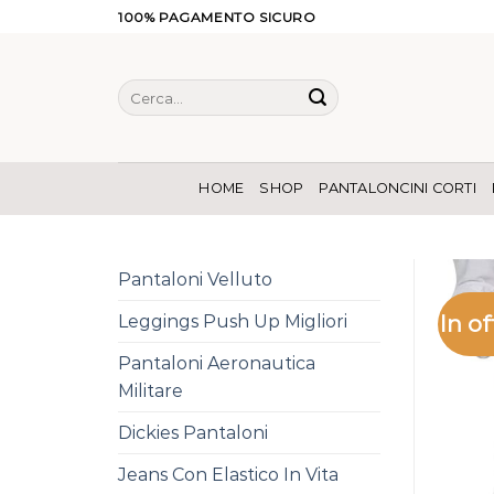
Salta
100% PAGAMENTO SICURO
ai
contenuti
Cerca:
HOME
SHOP
PANTALONCINI CORTI
Pantaloni Velluto
In of
Leggings Push Up Migliori
Pantaloni Aeronautica
Militare
Dickies Pantaloni
Jeans Con Elastico In Vita