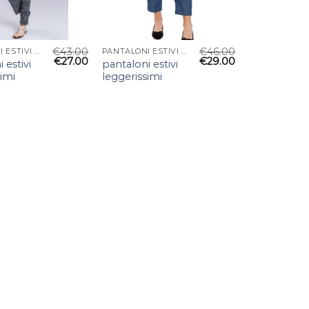
€
43.00
€
46.00
PANTALONI ESTIVI LEGGERISSIMI
PANTALONI ESTIVI LEGGERISSIMI
€
27.00
€
29.00
 estivi
pantaloni estivi
simi
leggerissimi