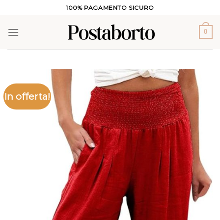
Salta
100% PAGAMENTO SICURO
ai
contenuti
0
In offerta!