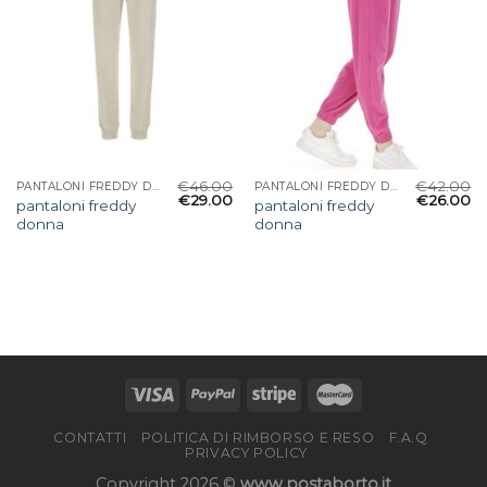
€
46.00
€
42.00
PANTALONI FREDDY DONNA
PANTALONI FREDDY DONNA
€
29.00
€
26.00
pantaloni freddy
pantaloni freddy
donna
donna
CONTATTI
POLITICA DI RIMBORSO E RESO
F.A.Q
PRIVACY POLICY
Copyright 2026 ©
www.postaborto.it