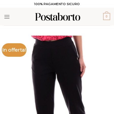
Salta
100% PAGAMENTO SICURO
ai
contenuti
0
In offerta!