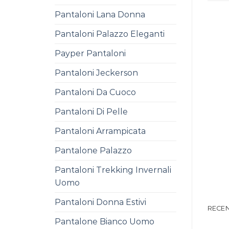
Pantaloni Lana Donna
Pantaloni Palazzo Eleganti
Payper Pantaloni
Pantaloni Jeckerson
Pantaloni Da Cuoco
Pantaloni Di Pelle
Pantaloni Arrampicata
Pantalone Palazzo
Pantaloni Trekking Invernali
Uomo
Pantaloni Donna Estivi
RECEN
Pantalone Bianco Uomo