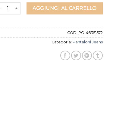
antaloni jeans quantità
AGGIUNGI AL CARRELLO
COD:
PO-46351572
Categoria:
Pantaloni Jeans