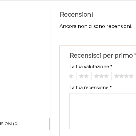
Recensioni
Ancora non ci sono recensioni.
Recensisci per primo 
La tua valutazione
*
1
2
3
4
La tua recensione
*
SIONI (0)