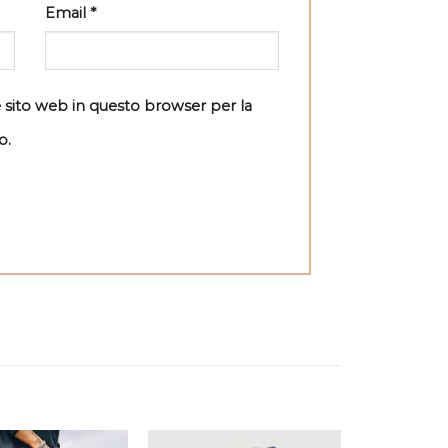
Email
*
e sito web in questo browser per la
o.