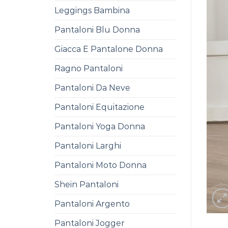
Leggings Bambina
Pantaloni Blu Donna
Giacca E Pantalone Donna
Ragno Pantaloni
Pantaloni Da Neve
Pantaloni Equitazione
Pantaloni Yoga Donna
Pantaloni Larghi
Pantaloni Moto Donna
Shein Pantaloni
Pantaloni Argento
Pantaloni Jogger