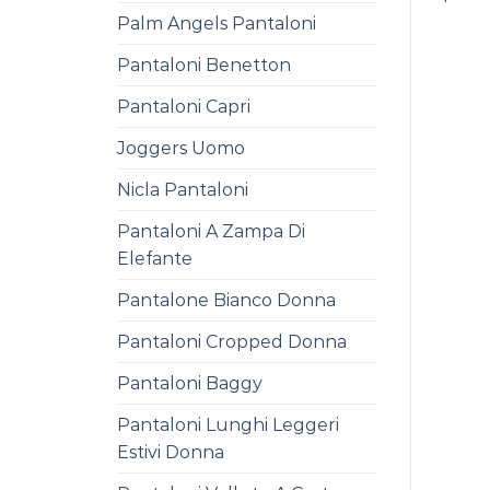
Palm Angels Pantaloni
Pantaloni Benetton
Pantaloni Capri
Joggers Uomo
Nicla Pantaloni
Pantaloni A Zampa Di
Elefante
Pantalone Bianco Donna
Pantaloni Cropped Donna
Pantaloni Baggy
Pantaloni Lunghi Leggeri
Estivi Donna