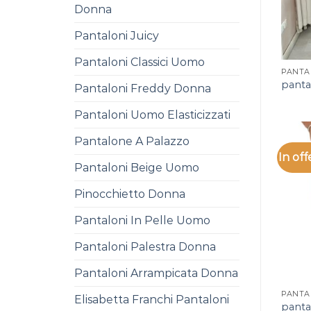
Donna
Pantaloni Juicy
Pantaloni Classici Uomo
PANTA
panta
Pantaloni Freddy Donna
Pantaloni Uomo Elasticizzati
Pantalone A Palazzo
In off
Pantaloni Beige Uomo
Pinocchietto Donna
Pantaloni In Pelle Uomo
Pantaloni Palestra Donna
Pantaloni Arrampicata Donna
PANTA
Elisabetta Franchi Pantaloni
panta