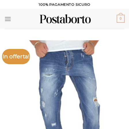
Salta
100% PAGAMENTO SICURO
ai
contenuti
0
In offerta!