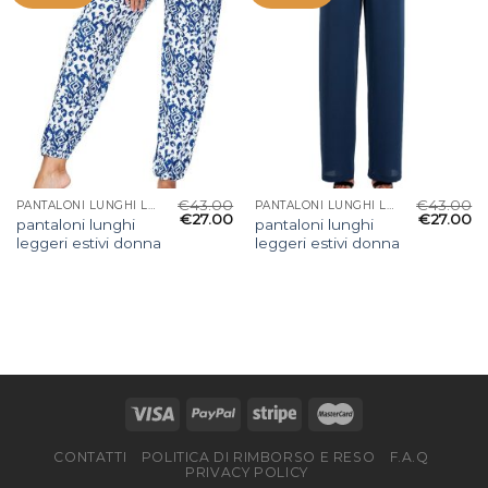
€
43.00
€
43.00
PANTALONI LUNGHI LEGGERI ESTIVI DONNA
PANTALONI LUNGHI LEGGERI ESTIVI DONNA
€
27.00
€
27.00
pantaloni lunghi
pantaloni lunghi
leggeri estivi donna
leggeri estivi donna
CONTATTI
POLITICA DI RIMBORSO E RESO
F.A.Q
PRIVACY POLICY