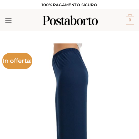
Salta
100% PAGAMENTO SICURO
ai
contenuti
0
In offerta!