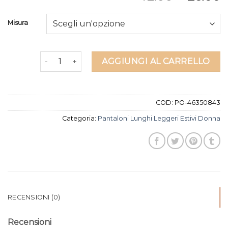
Misura
pantaloni lunghi leggeri estivi donna quantità
AGGIUNGI AL CARRELLO
COD:
PO-46350843
Categoria:
Pantaloni Lunghi Leggeri Estivi Donna
RECENSIONI (0)
Recensioni