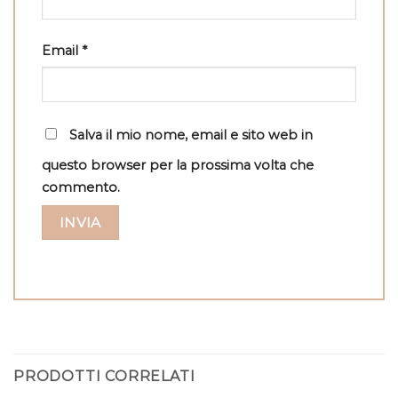
Email
*
Salva il mio nome, email e sito web in
questo browser per la prossima volta che
commento.
PRODOTTI CORRELATI