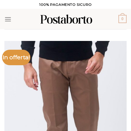
Salta
100% PAGAMENTO SICURO
ai
contenuti
0
In offerta!