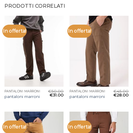
PRODOTTI CORRELATI
In offerta!
In offerta!
€
50.00
€
45.00
PANTALONI MARRONI
PANTALONI MARRONI
€
31.00
€
28.00
pantaloni marroni
pantaloni marroni
In offerta!
In offerta!