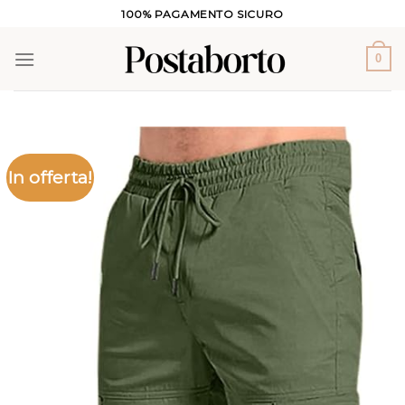
Salta
100% PAGAMENTO SICURO
ai
contenuti
0
In offerta!