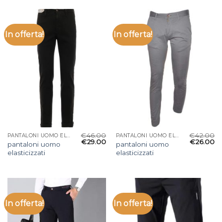
In offerta!
In offerta!
€
46.00
€
42.00
PANTALONI UOMO ELASTICIZZATI
PANTALONI UOMO ELASTICIZZATI
€
29.00
€
26.00
pantaloni uomo
pantaloni uomo
elasticizzati
elasticizzati
In offerta!
In offerta!