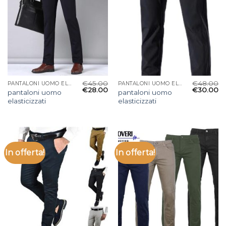
€
45.00
€
48.00
PANTALONI UOMO ELASTICIZZATI
PANTALONI UOMO ELASTICIZZATI
€
28.00
€
30.00
pantaloni uomo
pantaloni uomo
elasticizzati
elasticizzati
In offerta!
In offerta!