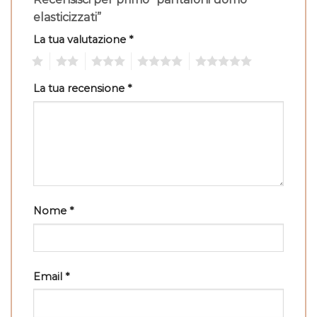
elasticizzati”
La tua valutazione
*
1
2
3
4
5
La tua recensione
*
Nome
*
Email
*