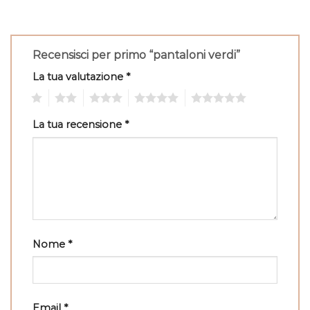
Recensisci per primo “pantaloni verdi”
La tua valutazione
*
1
2
3
4
5
La tua recensione
*
Nome
*
Email
*