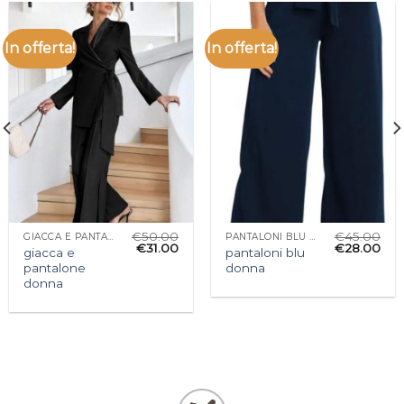
In offerta!
In offerta!
€
50.00
€
45.00
GIACCA E PANTALONE DONNA
PANTALONI BLU DONNA
€
31.00
€
28.00
giacca e
pantaloni blu
pantalone
donna
donna