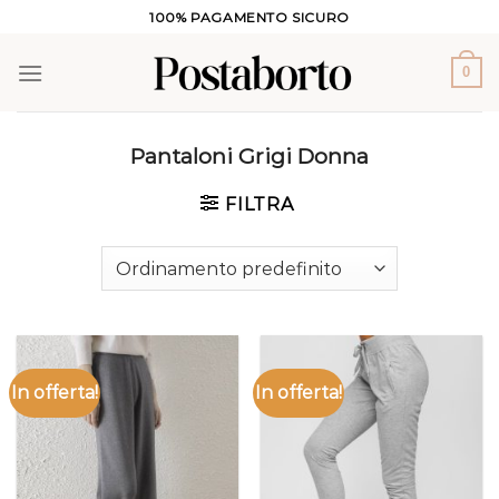
Salta
100% PAGAMENTO SICURO
ai
contenuti
0
Pantaloni Grigi Donna
FILTRA
In offerta!
In offerta!