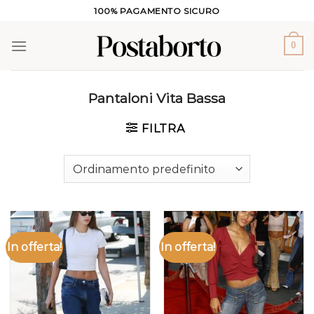
Salta
100% PAGAMENTO SICURO
ai
contenuti
0
Pantaloni Vita Bassa
FILTRA
In offerta!
In offerta!