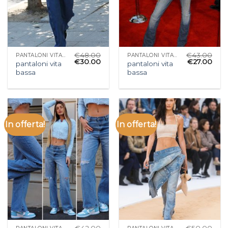
€
48.00
€
43.00
PANTALONI VITA BASSA
PANTALONI VITA BASSA
€
30.00
€
27.00
pantaloni vita
pantaloni vita
bassa
bassa
In offerta!
In offerta!
€
42.00
€
50.00