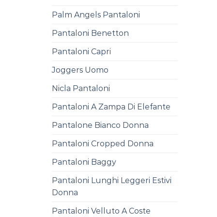
Palm Angels Pantaloni
Pantaloni Benetton
Pantaloni Capri
Joggers Uomo
Nicla Pantaloni
Pantaloni A Zampa Di Elefante
Pantalone Bianco Donna
Pantaloni Cropped Donna
Pantaloni Baggy
Pantaloni Lunghi Leggeri Estivi
Donna
Pantaloni Velluto A Coste