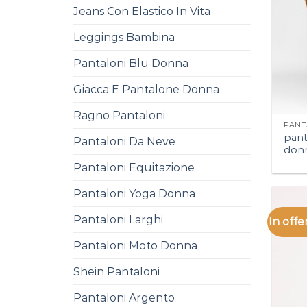
Jeans Con Elastico In Vita
Leggings Bambina
Pantaloni Blu Donna
Giacca E Pantalone Donna
Ragno Pantaloni
pant
Pantaloni Da Neve
don
Pantaloni Equitazione
Pantaloni Yoga Donna
Pantaloni Larghi
In offe
Pantaloni Moto Donna
Shein Pantaloni
Pantaloni Argento