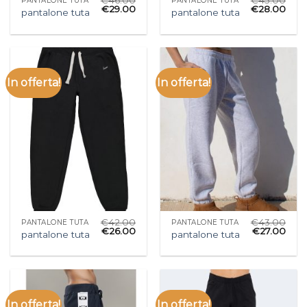
PANTALONE TUTA
PANTALONE TUTA
€
29.00
€
28.00
pantalone tuta
pantalone tuta
In offerta!
In offerta!
€
42.00
€
43.00
PANTALONE TUTA
PANTALONE TUTA
€
26.00
€
27.00
pantalone tuta
pantalone tuta
In offerta!
In offerta!