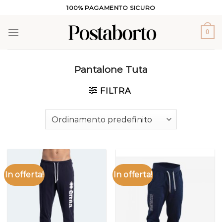
Salta
100% PAGAMENTO SICURO
ai
contenuti
0
Pantalone Tuta
FILTRA
In offerta!
In offerta!