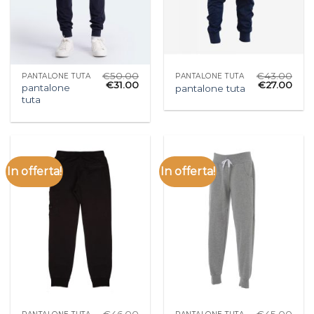
€
50.00
€
43.00
PANTALONE TUTA
PANTALONE TUTA
€
31.00
€
27.00
pantalone
pantalone tuta
tuta
In offerta!
In offerta!
€
46.00
€
45.00