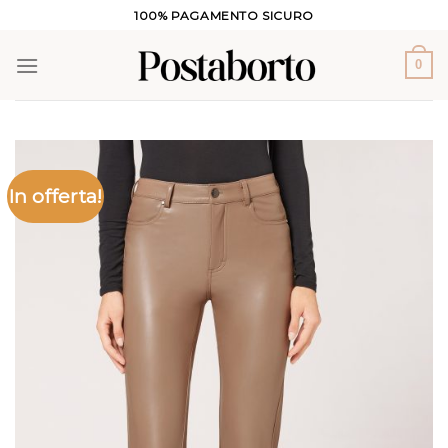
Salta
100% PAGAMENTO SICURO
ai
contenuti
0
In offerta!