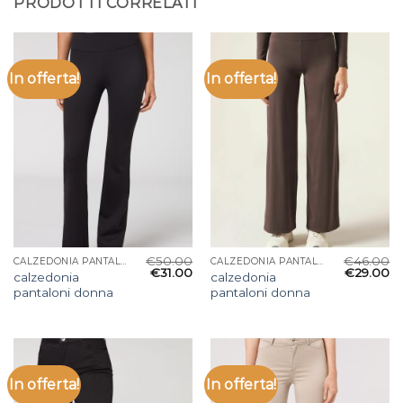
PRODOTTI CORRELATI
In offerta!
In offerta!
€
50.00
€
46.00
CALZEDONIA PANTALONI DONNA
CALZEDONIA PANTALONI DONNA
€
31.00
€
29.00
calzedonia
calzedonia
pantaloni donna
pantaloni donna
In offerta!
In offerta!