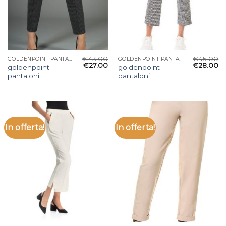
€
43.00
€
45.00
GOLDENPOINT PANTALONI
GOLDENPOINT PANTALONI
€
27.00
€
28.00
goldenpoint
goldenpoint
pantaloni
pantaloni
In offerta!
In offerta!