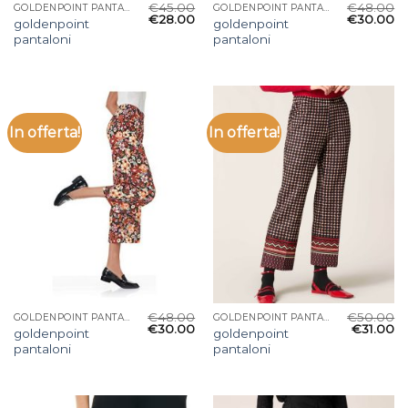
€
45.00
€
48.00
GOLDENPOINT PANTALONI
GOLDENPOINT PANTALONI
€
28.00
€
30.00
goldenpoint
goldenpoint
pantaloni
pantaloni
In offerta!
In offerta!
€
48.00
€
50.00
GOLDENPOINT PANTALONI
GOLDENPOINT PANTALONI
€
30.00
€
31.00
goldenpoint
goldenpoint
pantaloni
pantaloni