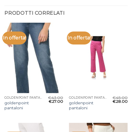
PRODOTTI CORRELATI
In offerta!
In offerta!
€
43.00
€
45.00
GOLDENPOINT PANTALONI
GOLDENPOINT PANTALONI
€
27.00
€
28.00
goldenpoint
goldenpoint
pantaloni
pantaloni