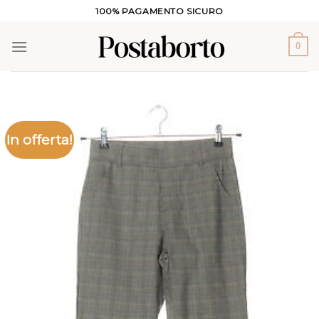
Salta
100% PAGAMENTO SICURO
ai
contenuti
0
In offerta!