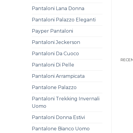
Pantaloni Lana Donna
Pantaloni Palazzo Eleganti
Payper Pantaloni
Pantaloni Jeckerson
Pantaloni Da Cuoco
RECEN
Pantaloni Di Pelle
Pantaloni Arrampicata
Pantalone Palazzo
Pantaloni Trekking Invernali
Uomo
Pantaloni Donna Estivi
Pantalone Bianco Uomo