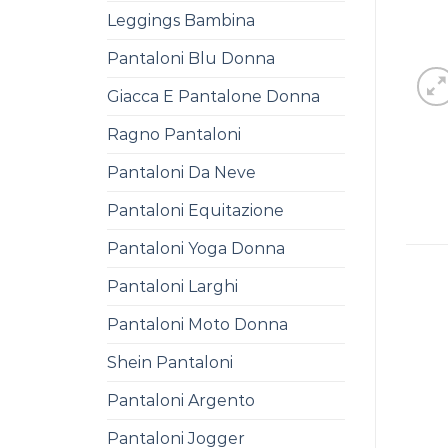
Leggings Bambina
Pantaloni Blu Donna
Giacca E Pantalone Donna
Ragno Pantaloni
Pantaloni Da Neve
Pantaloni Equitazione
Pantaloni Yoga Donna
Pantaloni Larghi
Pantaloni Moto Donna
Shein Pantaloni
Pantaloni Argento
Pantaloni Jogger