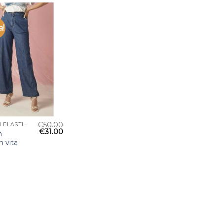
a!
€
50.00
JEANS CON ELASTICO IN VITA
€
31.00
n
n vita