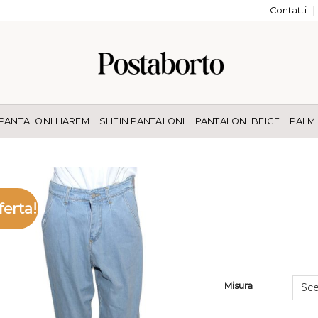
Contatti
PANTALONI HAREM
SHEIN PANTALONI
PANTALONI BEIGE
PALM
ferta!
Misura