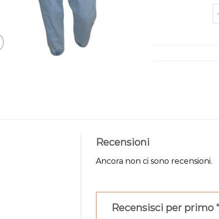
je
Recensioni
Ancora non ci sono recensioni.
Recensisci per primo “