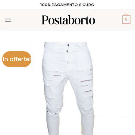
Salta
100% PAGAMENTO SICURO
ai
contenuti
0
In offerta!