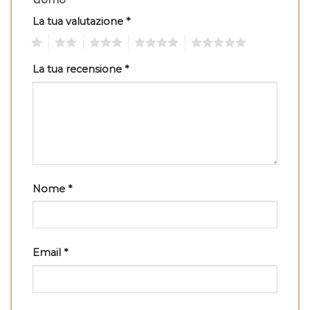
La tua valutazione
*
1
2
3
4
5
La tua recensione
*
Nome
*
Email
*