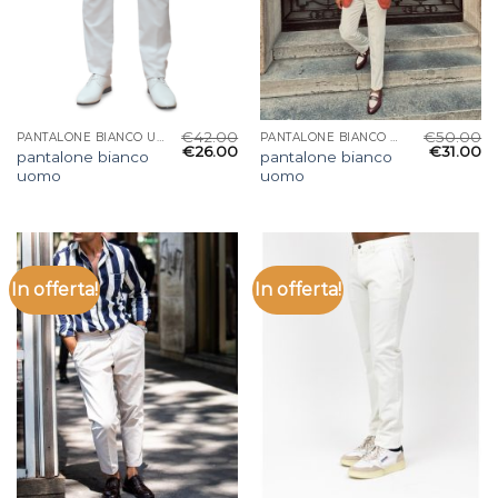
€
42.00
€
50.00
PANTALONE BIANCO UOMO
PANTALONE BIANCO UOMO
€
26.00
€
31.00
pantalone bianco
pantalone bianco
uomo
uomo
In offerta!
In offerta!