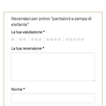
Recensisci per primo “pantaloni a zampa di
elefante”
La tua valutazione
*
1
2
3
4
5
La tua recensione
*
Nome
*