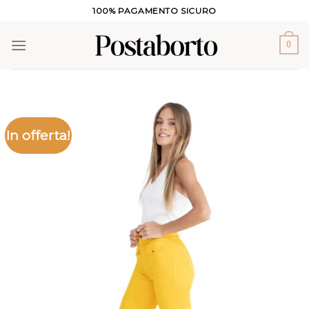
Salta
100% PAGAMENTO SICURO
ai
contenuti
0
In offerta!