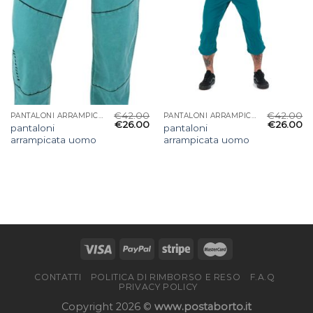
€
42.00
€
42.00
PANTALONI ARRAMPICATA UOMO
PANTALONI ARRAMPICATA UOMO
€
26.00
€
26.00
pantaloni
pantaloni
arrampicata uomo
arrampicata uomo
CONTATTI
POLITICA DI RIMBORSO E RESO
F.A.Q
PRIVACY POLICY
Copyright 2026 ©
www.postaborto.it