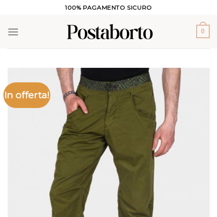
Salta
100% PAGAMENTO SICURO
ai
contenuti
0
In offerta!