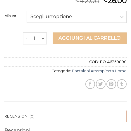
42.00
26.00
€
€
Misura
pantaloni arrampicata uomo quantità
AGGIUNGI AL CARRELLO
COD:
PO-46350890
Categoria:
Pantaloni Arrampicata Uomo
RECENSIONI (0)
Recensioni