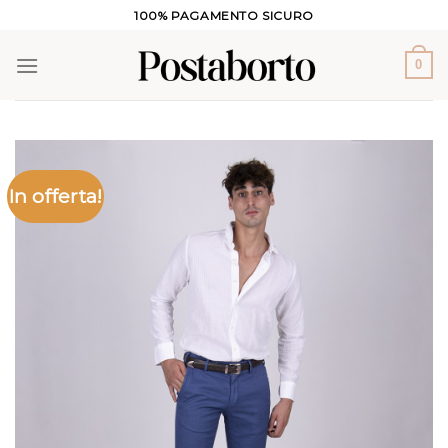
Salta
100% PAGAMENTO SICURO
ai
contenuti
0
In offerta!