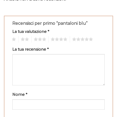
Recensisci per primo “pantaloni blu”
La tua valutazione
*
1
2
3
4
5
La tua recensione
*
Nome
*