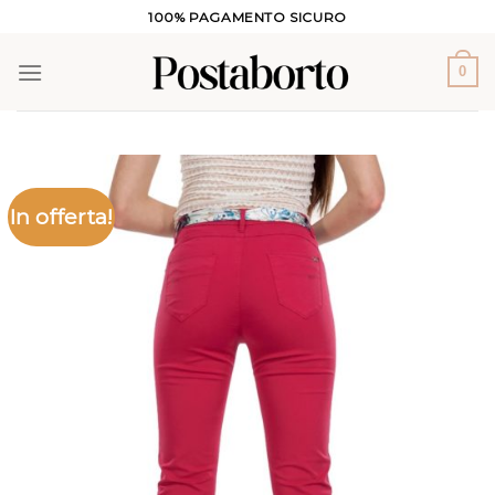
Salta
100% PAGAMENTO SICURO
ai
contenuti
0
In offerta!