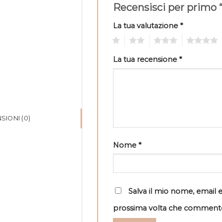
Recensisci per primo 
La tua valutazione
*
1
2
3
4
La tua recensione
*
SIONI (0)
Nome
*
Salva il mio nome, email 
prossima volta che comment