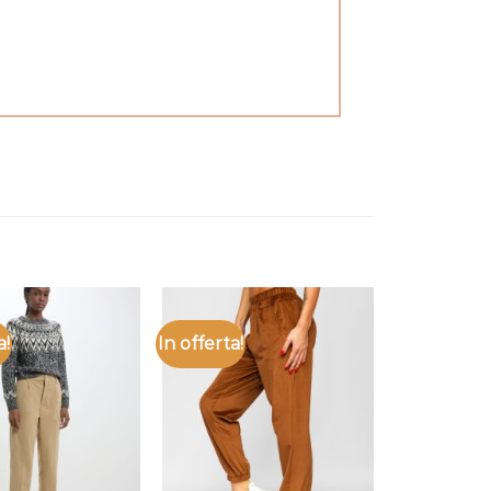
a!
In offerta!