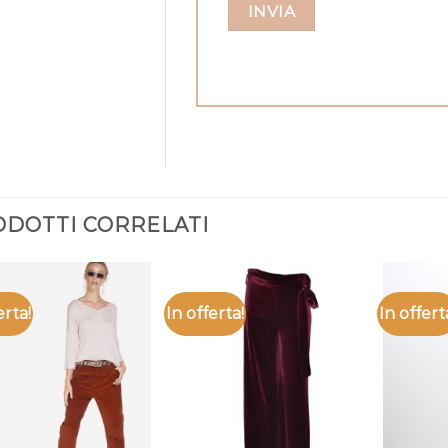
DOTTI CORRELATI
erta!
In offerta!
In offert