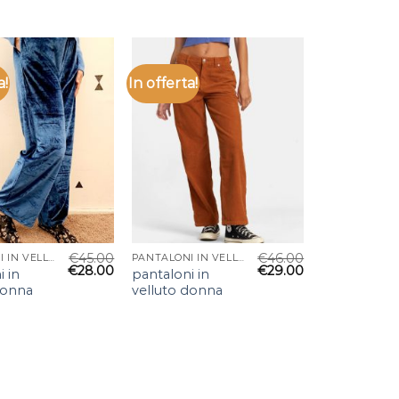
a!
In offerta!
€
45.00
€
46.00
PANTALONI IN VELLUTO DONNA
PANTALONI IN VELLUTO DONNA
€
28.00
€
29.00
i in
pantaloni in
donna
velluto donna