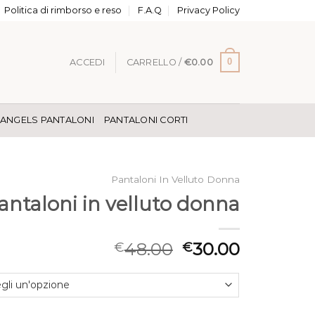
Politica di rimborso e reso
F.A.Q
Privacy Policy
0
ACCEDI
CARRELLO /
€
0.00
 ANGELS PANTALONI
PANTALONI CORTI
Pantaloni In Velluto Donna
antaloni in velluto donna
48.00
30.00
€
€