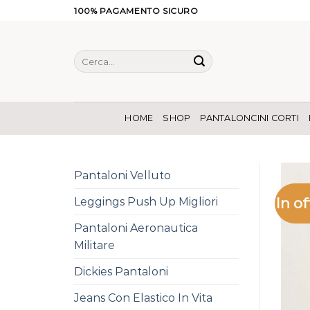
Salta
100% PAGAMENTO SICURO
ai
contenuti
Cerca:
HOME
SHOP
PANTALONCINI CORTI
Pantaloni Velluto
In of
Leggings Push Up Migliori
Pantaloni Aeronautica
Militare
Dickies Pantaloni
Jeans Con Elastico In Vita