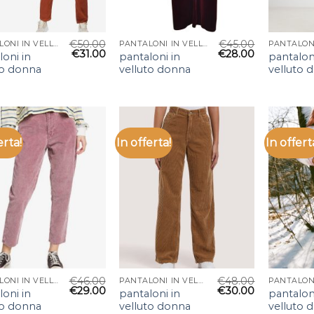
€
50.00
€
45.00
PANTALONI IN VELLUTO DONNA
PANTALONI IN VELLUTO DONNA
€
31.00
€
28.00
loni in
pantaloni in
pantalon
to donna
velluto donna
velluto 
erta!
In offerta!
In offert
€
46.00
€
48.00
PANTALONI IN VELLUTO DONNA
PANTALONI IN VELLUTO DONNA
€
29.00
€
30.00
loni in
pantaloni in
pantalon
to donna
velluto donna
velluto 