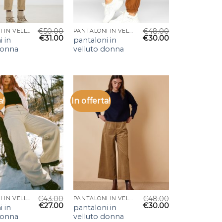
€
50.00
€
48.00
PANTALONI IN VELLUTO DONNA
PANTALONI IN VELLUTO DONNA
€
31.00
€
30.00
i in
pantaloni in
donna
velluto donna
a!
In offerta!
€
43.00
€
48.00
PANTALONI IN VELLUTO DONNA
PANTALONI IN VELLUTO DONNA
€
27.00
€
30.00
i in
pantaloni in
donna
velluto donna