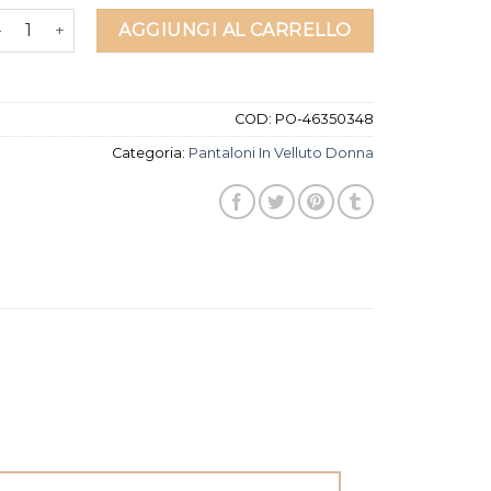
antaloni in velluto donna quantità
AGGIUNGI AL CARRELLO
COD:
PO-46350348
Categoria:
Pantaloni In Velluto Donna