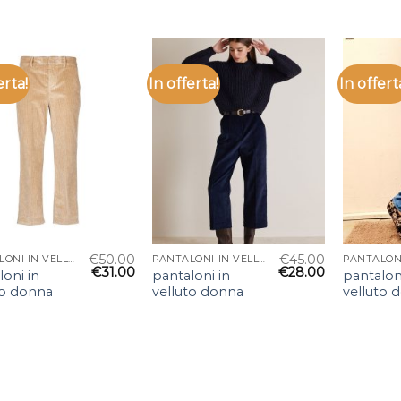
erta!
In offerta!
In offert
€
50.00
€
45.00
PANTALONI IN VELLUTO DONNA
PANTALONI IN VELLUTO DONNA
€
31.00
€
28.00
loni in
pantaloni in
pantalon
to donna
velluto donna
velluto 