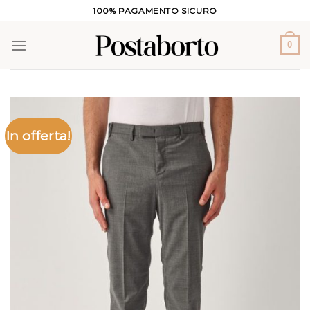
Salta
100% PAGAMENTO SICURO
ai
contenuti
0
In offerta!