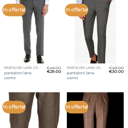
In offerta!
In offerta!
€
46.00
€
48.00
PANTALONI LANA UOMO
PANTALONI LANA UOMO
€
29.00
€
30.00
pantaloni lana
pantaloni lana
uomo
uomo
In offerta!
In offerta!