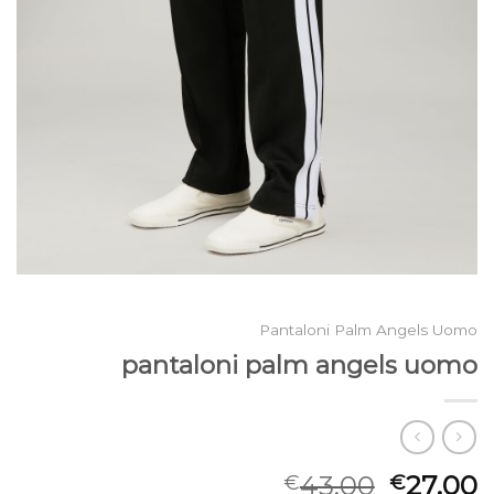
Pantaloni Palm Angels Uomo
pantaloni palm angels uomo
43.00
27.00
€
€