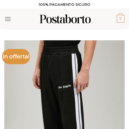
Salta
100% PAGAMENTO SICURO
ai
contenuti
0
In offerta!