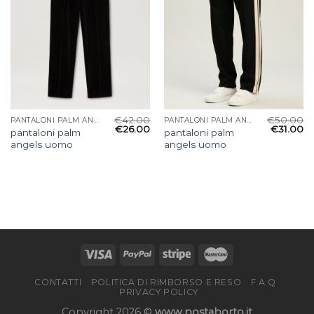
€
42.00
€
50.00
PANTALONI PALM ANGELS UOMO
PANTALONI PALM ANGELS UOMO
€
26.00
€
31.00
pantaloni palm
pantaloni palm
angels uomo
angels uomo
CONTATTI
POLITICA DI RIMBORSO E RESO
F.A.Q
PRIVACY POLICY
Copyright 2026 ©
www.postaborto.it