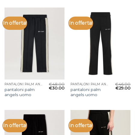
In offerta!
In offerta!
€
48.00
€
46.00
PANTALONI PALM ANGELS UOMO
PANTALONI PALM ANGELS UOMO
€
30.00
€
29.00
pantaloni palm
pantaloni palm
angels uomo
angels uomo
In offerta!
In offerta!