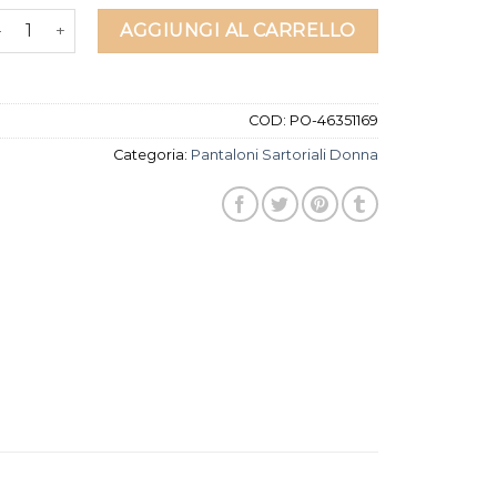
antaloni sartoriali donna quantità
AGGIUNGI AL CARRELLO
COD:
PO-46351169
Categoria:
Pantaloni Sartoriali Donna