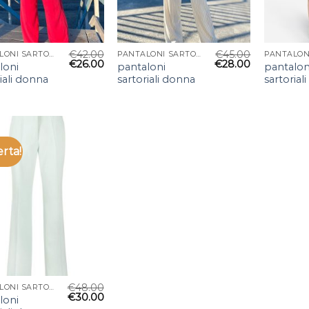
€
42.00
€
45.00
PANTALONI SARTORIALI DONNA
PANTALONI SARTORIALI DONNA
€
26.00
€
28.00
loni
pantaloni
pantalon
iali donna
sartoriali donna
sartorial
erta!
€
48.00
PANTALONI SARTORIALI DONNA
€
30.00
loni