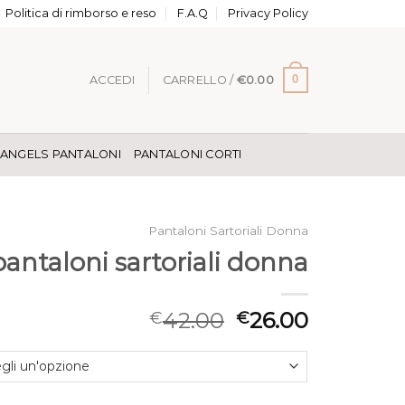
Politica di rimborso e reso
F.A.Q
Privacy Policy
0
ACCEDI
CARRELLO /
€
0.00
 ANGELS PANTALONI
PANTALONI CORTI
Pantaloni Sartoriali Donna
pantaloni sartoriali donna
42.00
26.00
€
€