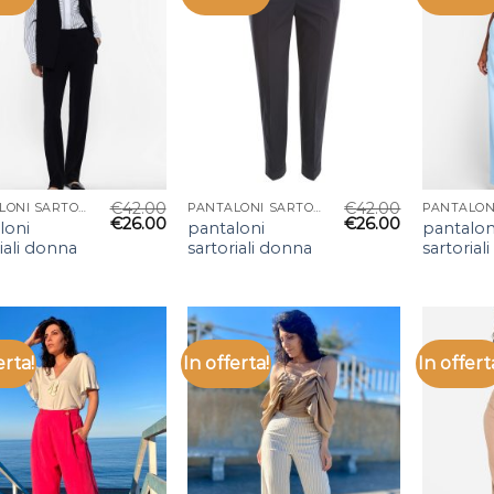
€
42.00
€
42.00
PANTALONI SARTORIALI DONNA
PANTALONI SARTORIALI DONNA
€
26.00
€
26.00
loni
pantaloni
pantalon
iali donna
sartoriali donna
sartorial
erta!
In offerta!
In offert