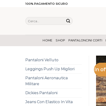
Salta
100% PAGAMENTO SICURO
ai
contenuti
Cerca:
HOME
SHOP
PANTALONCINI CORTI
Pantaloni Velluto
In of
Leggings Push Up Migliori
Pantaloni Aeronautica
Militare
Dickies Pantaloni
Jeans Con Elastico In Vita