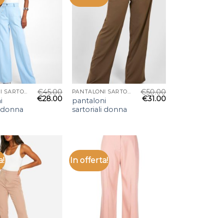
€
45.00
€
50.00
PANTALONI SARTORIALI DONNA
PANTALONI SARTORIALI DONNA
€
28.00
€
31.00
i
pantaloni
i donna
sartoriali donna
a!
In offerta!