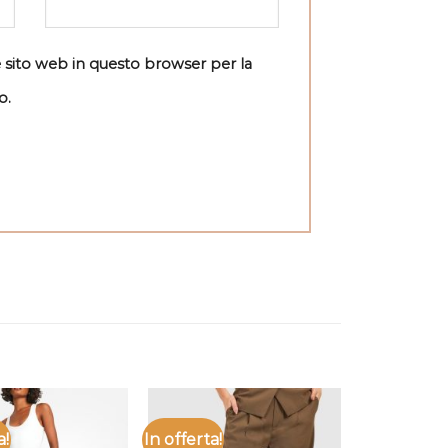
e sito web in questo browser per la
o.
a!
In offerta!