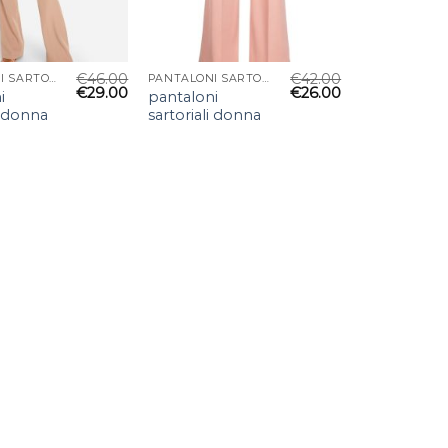
€
46.00
€
42.00
PANTALONI SARTORIALI DONNA
PANTALONI SARTORIALI DONNA
€
29.00
€
26.00
i
pantaloni
i donna
sartoriali donna