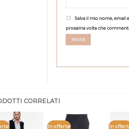
Salva il mio nome, email 
prossima volta che comment
DOTTI CORRELATI
erta!
In offerta!
In offert