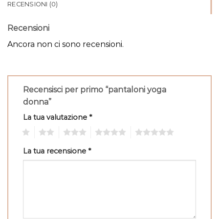
RECENSIONI (0)
Recensioni
Ancora non ci sono recensioni.
Recensisci per primo “pantaloni yoga
donna”
La tua valutazione
*
1
2
3
4
5
La tua recensione
*