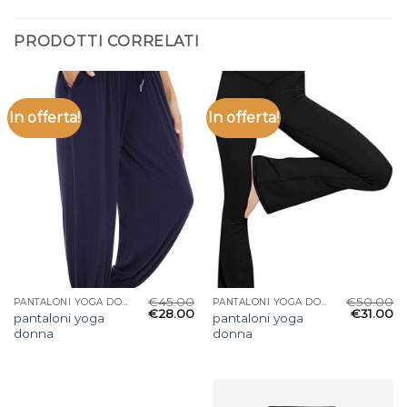
PRODOTTI CORRELATI
In offerta!
In offerta!
€
45.00
€
50.00
PANTALONI YOGA DONNA
PANTALONI YOGA DONNA
€
28.00
€
31.00
pantaloni yoga
pantaloni yoga
donna
donna