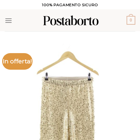
Salta
100% PAGAMENTO SICURO
ai
contenuti
0
In offerta!