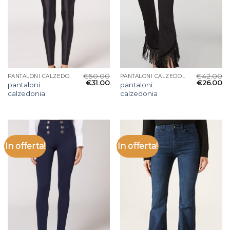
€
50.00
€
42.00
PANTALONI CALZEDONIA
PANTALONI CALZEDONIA
€
31.00
€
26.00
pantaloni
pantaloni
calzedonia
calzedonia
In offerta!
In offerta!