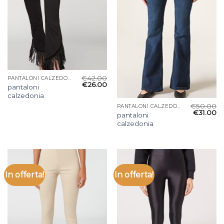
€
42.00
PANTALONI CALZEDONIA
€
26.00
pantaloni
calzedonia
€
50.00
PANTALONI CALZEDONIA
€
31.00
pantaloni
calzedonia
In offerta!
In offerta!