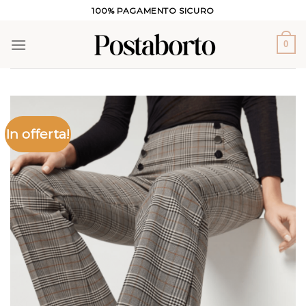
Salta
100% PAGAMENTO SICURO
ai
contenuti
0
In offerta!