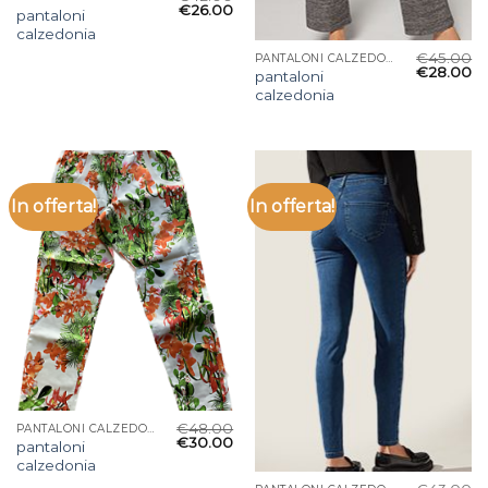
€
26.00
pantaloni
calzedonia
€
45.00
PANTALONI CALZEDONIA
€
28.00
pantaloni
calzedonia
In offerta!
In offerta!
€
48.00
PANTALONI CALZEDONIA
€
30.00
pantaloni
calzedonia