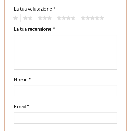
La tua valutazione
*
1
2
3
4
5
La tua recensione
*
Nome
*
Email
*