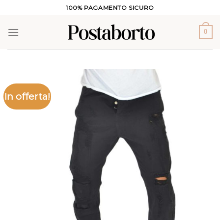
Salta
100% PAGAMENTO SICURO
ai
contenuti
0
In offerta!