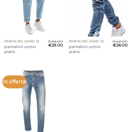
€
46.00
€
42.00
PANTALONI UOMO JEANS
PANTALONI UOMO JEANS
€
29.00
€
26.00
pantaloni uomo
pantaloni uomo
jeans
jeans
In offerta!