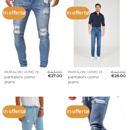
In offerta!
In offerta!
€
43.00
€
42.00
PANTALONI UOMO JEANS
PANTALONI UOMO JEANS
€
27.00
€
26.00
pantaloni uomo
pantaloni uomo
jeans
jeans
In offerta!
In offerta!