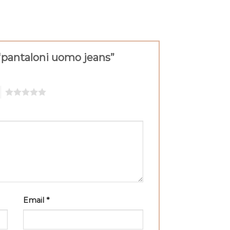
“pantaloni uomo jeans”
5
Email
*