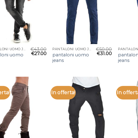
€
43.00
€
50.00
PANTALONI UOMO JEANS
PANTALONI UOMO JEANS
€
27.00
€
31.00
loni uomo
pantaloni uomo
pantalo
jeans
jeans
erta!
In offerta!
In offert