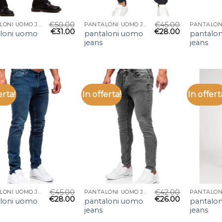
€
50.00
€
45.00
PANTALONI UOMO JEANS
PANTALONI UOMO JEANS
€
31.00
€
28.00
loni uomo
pantaloni uomo
pantalo
jeans
jeans
erta!
In offerta!
In offert
€
45.00
€
42.00
PANTALONI UOMO JEANS
PANTALONI UOMO JEANS
€
28.00
€
26.00
loni uomo
pantaloni uomo
pantalo
jeans
jeans