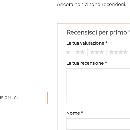
Ancora non ci sono recensioni.
Recensisci per primo 
La tua valutazione
*
1
2
3
4
La tua recensione
*
SIONI (0)
Nome
*