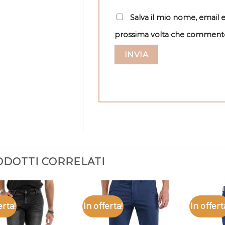
Salva il mio nome, email 
prossima volta che comment
DOTTI CORRELATI
erta!
In offerta!
In offert