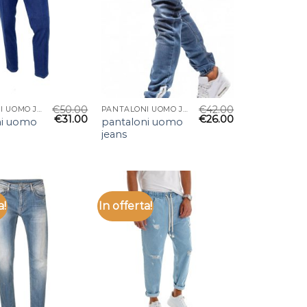
€
50.00
€
42.00
PANTALONI UOMO JEANS
PANTALONI UOMO JEANS
€
31.00
€
26.00
ni uomo
pantaloni uomo
jeans
a!
In offerta!