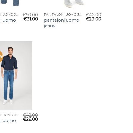
€
50.00
€
46.00
PANTALONI UOMO JEANS
PANTALONI UOMO JEANS
€
31.00
€
29.00
ni uomo
pantaloni uomo
jeans
a!
€
42.00
PANTALONI UOMO JEANS
€
26.00
ni uomo