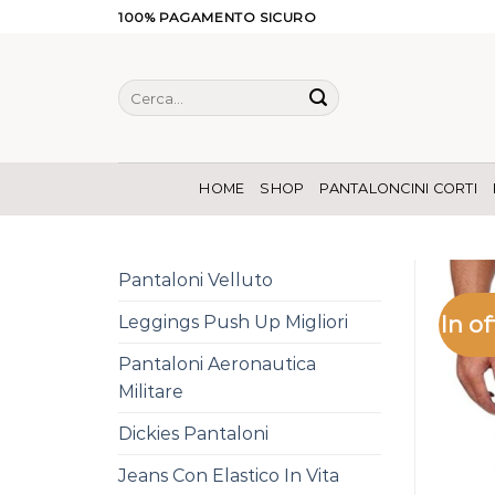
Salta
100% PAGAMENTO SICURO
ai
contenuti
Cerca:
HOME
SHOP
PANTALONCINI CORTI
Pantaloni Velluto
In of
Leggings Push Up Migliori
Pantaloni Aeronautica
Militare
Dickies Pantaloni
Jeans Con Elastico In Vita