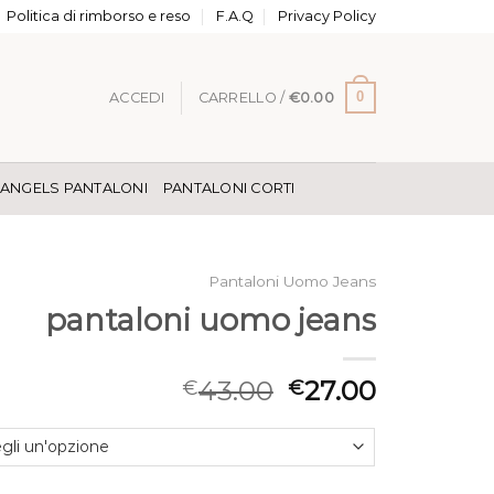
Politica di rimborso e reso
F.A.Q
Privacy Policy
0
ACCEDI
CARRELLO /
€
0.00
 ANGELS PANTALONI
PANTALONI CORTI
Pantaloni Uomo Jeans
pantaloni uomo jeans
43.00
27.00
€
€