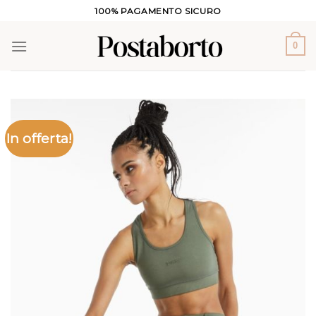
Salta
100% PAGAMENTO SICURO
ai
contenuti
0
In offerta!