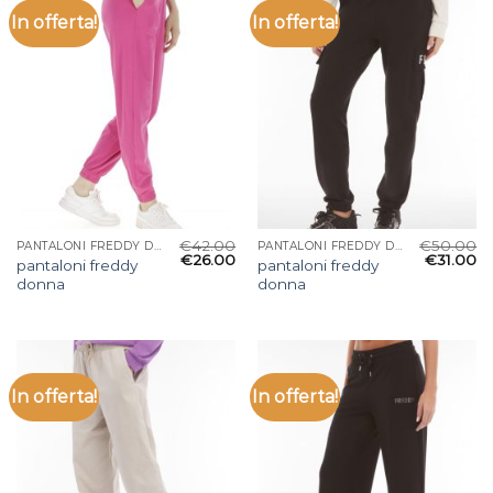
In offerta!
In offerta!
€
42.00
€
50.00
PANTALONI FREDDY DONNA
PANTALONI FREDDY DONNA
€
26.00
€
31.00
pantaloni freddy
pantaloni freddy
donna
donna
In offerta!
In offerta!