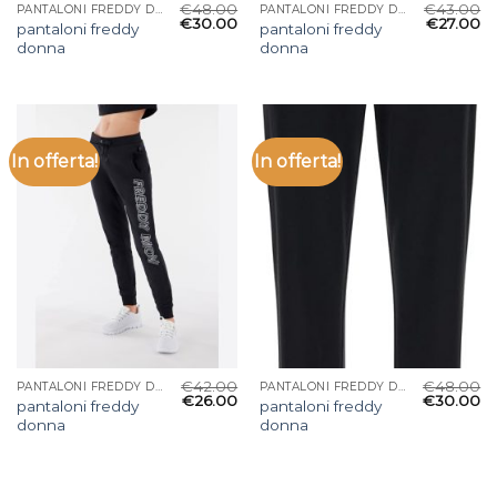
€
48.00
€
43.00
PANTALONI FREDDY DONNA
PANTALONI FREDDY DONNA
€
30.00
€
27.00
pantaloni freddy
pantaloni freddy
donna
donna
In offerta!
In offerta!
€
42.00
€
48.00
PANTALONI FREDDY DONNA
PANTALONI FREDDY DONNA
€
26.00
€
30.00
pantaloni freddy
pantaloni freddy
donna
donna